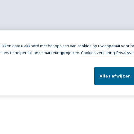
 klikken gaat u akkoord met het opslaan van cookies op uw apparaat voor h
 ons te helpen bij onze marketingprojecten.
Cookies verklaring
Privacyve
 bestellen en de (zelf)installa
Alles afwijzen